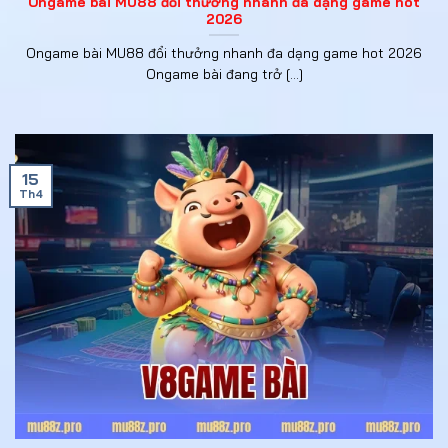
Ongame bài MU88 đổi thưởng nhanh đa dạng game hot
2026
Ongame bài MU88 đổi thưởng nhanh đa dạng game hot 2026
Ongame bài đang trở [...]
15
Th4
v8game bài