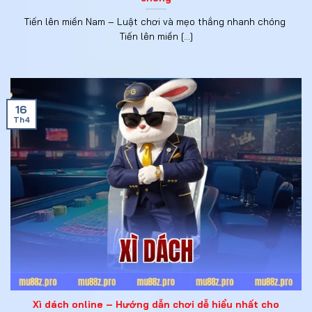
Tiến lên miền Nam – Luật chơi và mẹo thắng nhanh chóng
Tiến lên miền [...]
16
Th4
Xì dách
Xì dách online – Hướng dẫn chơi dễ hiểu nhất cho