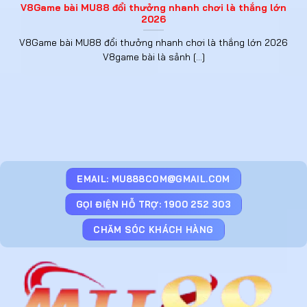
V8Game bài MU88 đổi thưởng nhanh chơi là thắng lớn
2026
V8Game bài MU88 đổi thưởng nhanh chơi là thắng lớn 2026
V8game bài là sảnh [...]
EMAIL:
MU888COM@GMAIL.COM
GỌI ĐIỆN HỖ TRỢ: 1900 252 303
CHĂM SÓC KHÁCH HÀNG