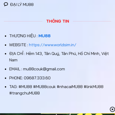
ĐẠI LÝ MU88
THÔNG TIN
THƯƠNG HIỆU :
MU88
WEBSITE :
https://www.worldsim.in/
ĐỊA CHỈ : Hẻm 143, Tân Quý, Tân Phú, Hồ Chí Minh, Việt
Nam
EMAIL :
mu88couk@gmail.com
PHONE: 09687.333.60
TAG: #MU88 #MU88couk #nhacaiMU88 #linkMU88
#trangchuMU88