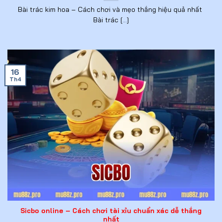
Bài trác kim hoa – Cách chơi và mẹo thắng hiệu quả nhất
Bài trác [...]
16
Th4
Sicbo
Sicbo online – Cách chơi tài xỉu chuẩn xác dễ thắng
nhất