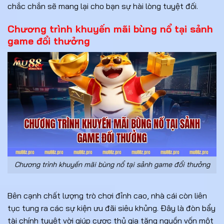
chắc chắn sẽ mang lại cho bạn sự hài lòng tuyệt đối.
Chương trình khuyến mãi bùng nổ tại sảnh
game đổi thưởng
Chương trình khuyến mãi bùng nổ tại sảnh game đổi thưởng
Bên cạnh chất lượng trò chơi đỉnh cao, nhà cái còn liên
tục tung ra các sự kiện ưu đãi siêu khủng. Đây là đòn bẩy
tài chính tuyệt vời giúp cược thủ gia tăng nguồn vốn một