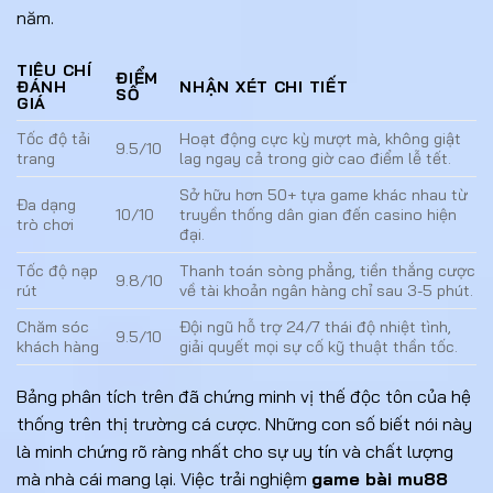
năm.
TIÊU CHÍ
ĐIỂM
ĐÁNH
NHẬN XÉT CHI TIẾT
SỐ
GIÁ
Tốc độ tải
Hoạt động cực kỳ mượt mà, không giật
9.5/10
trang
lag ngay cả trong giờ cao điểm lễ tết.
Sở hữu hơn 50+ tựa game khác nhau từ
Đa dạng
10/10
truyền thống dân gian đến casino hiện
trò chơi
đại.
Tốc độ nạp
Thanh toán sòng phẳng, tiền thắng cược
9.8/10
rút
về tài khoản ngân hàng chỉ sau 3-5 phút.
Chăm sóc
Đội ngũ hỗ trợ 24/7 thái độ nhiệt tình,
9.5/10
khách hàng
giải quyết mọi sự cố kỹ thuật thần tốc.
Bảng phân tích trên đã chứng minh vị thế độc tôn của hệ
thống trên thị trường cá cược. Những con số biết nói này
là minh chứng rõ ràng nhất cho sự uy tín và chất lượng
mà nhà cái mang lại. Việc trải nghiệm
game bài mu88