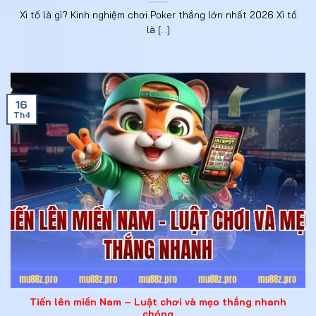
Xì tố là gì? Kinh nghiệm chơi Poker thắng lớn nhất 2026 Xì tố
là [...]
16
Th4
Tiến lên miền Nam – Luật chơi và mẹo thắng nhanh
Tiến lên miền Nam – Luật chơi và mẹo thắng nhanh
chóng