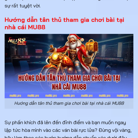
sự rất tuyệt vời.
Hướng dẫn tân thủ tham gia chơi bài tại
nhà cái MU88
Hướng dẫn tân thủ tham gia chơi bài tại nhà cái MU88
Sự phấn khích đã lên đến đỉnh điểm và bạn muốn ngay
lập tức hòa mình vào các ván bài rực lửa? Đừng vội vàng,
hãy làm theo các bước hướng dẫn chuẩn xác dưới đây