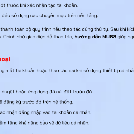
sót trước khi xác nhận tạo tài khoản.
t đầu sử dụng các chuyên mục trên nền tảng.
ành toàn bộ quy trình nếu thao tác đúng thứ tự. Sau khi kích
. Chính nhờ giao diện dễ thao tác,
hướng dẫn MU88
giúp ngư
hoại
g mất tài khoản hoặc thao tác sai khi sử dụng thiết bị cá nhâ
nh duyệt hoặc ứng dụng đã cài đặt trước đó.
ã đăng ký trước đó trên hệ thống.
xác nhận đăng nhập vào tài khoản cá nhân.
ằm tăng khả năng bảo vệ dữ liệu cá nhân.