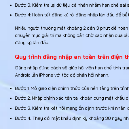
Bước 3: Kiểm tra lại dữ liệu cá nhân nhằm hạn chế sai 
Bước 4: Hoàn tất đăng ký rồi đăng nhập lần đầu để bắ
Nhiều người thường mất khoảng 2 đến 3 phút để hoàn th
chuyên mục giải trí mà không cần chờ xác nhận quá lâu
đăng ký lần đầu.
Quy trình đăng nhập an toàn trên điện t
Đăng nhập đúng cách sẽ giúp hội viên hạn chế tình trạn
Android lẫn iPhone với tốc độ phản hồi nhanh.
Bước 1: Mở giao diện chính thức của nền tảng trên trì
Bước 2: Nhập chính xác tên tài khoản cùng mật khẩu đ
Bước 3: Kiểm tra kết nối mạng ổn định trước khi nhấn 
Bước 4: Thay đổi mật khẩu định kỳ khoảng 30 ngày nh