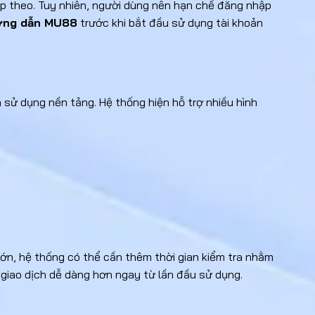
iếp theo. Tuy nhiên, người dùng nên hạn chế đăng nhập
ng dẫn MU88
trước khi bắt đầu sử dụng tài khoản
h sử dụng nền tảng. Hệ thống hiện hỗ trợ nhiều hình
 lớn, hệ thống có thể cần thêm thời gian kiểm tra nhằm
 giao dịch dễ dàng hơn ngay từ lần đầu sử dụng.