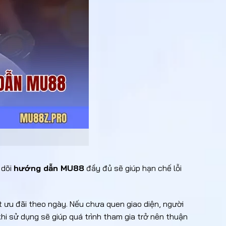
 dõi
hướng dẫn MU88
đầy đủ sẽ giúp hạn chế lỗi
t ưu đãi theo ngày. Nếu chưa quen giao diện, người
hi sử dụng sẽ giúp quá trình tham gia trở nên thuận