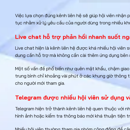
Việc lựa chọn đúng kênh liên hệ sẽ giúp hội viên nhận 
tục nhằm xử lý yêu cầu của người dùng trong nhiều kh
Live chat hỗ trợ phản hồi nhanh suốt n
Live chat hiện là kênh liên hệ được khá nhiều hội viên
dung cần hỗ trợ mà không cần cài thêm ứng dụng bên 
Một số vấn đề phổ biến như quên mật khẩu, chậm giao d
trung bình chỉ khoảng vài phút ở các khung giờ thông 
cho người mới tham gia.
Telegram được nhiều hội viên sử dụng và
Telegram hiện trở thành kênh liên hệ quen thuộc với n
hình ảnh hoặc kiểm tra thông báo mới khá thuận tiện tr
Nhiều hội viên thường tham gia nhóm cộng đồng để cập 