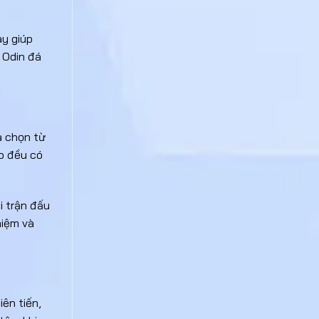
ày giúp
 Odin đá
a chọn từ
èo đều có
i trận đấu
hiệm và
ên tiến,