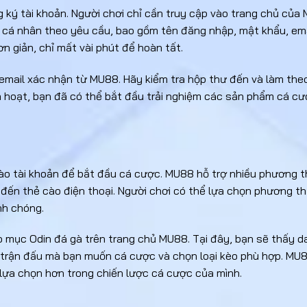
 ký tài khoản. Người chơi chỉ cần truy cập vào trang chủ của
n cá nhân theo yêu cầu, bao gồm tên đăng nhập, mật khẩu, ema
ơn giản, chỉ mất vài phút để hoàn tất.
 email xác nhận từ MU88. Hãy kiểm tra hộp thư đến và làm th
ch hoạt, bạn đã có thể bắt đầu trải nghiệm các sản phẩm cá c
 vào tài khoản để bắt đầu cá cược. MU88 hỗ trợ nhiều phương 
 đến thẻ cào điện thoại. Người chơi có thể lựa chọn phương t
nh chóng.
vào mục Odin đá gà trên trang chủ MU88. Tại đây, bạn sẽ thấy 
ọn trận đấu mà bạn muốn cá cược và chọn loại kèo phù hợp. MU
u lựa chọn hơn trong chiến lược cá cược của mình.