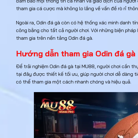
đảm bảo mọi thông tin cá nhân và giao dịch của người 
tham gia cá cược mà không lo lắng về vấn đề rò rỉ thông
Ngoài ra, Odin đá gà còn có hệ thống xác minh danh tí
công bằng cho tất cả người chơi. Với những biện pháp 
tham gia trên nền tảng Odin đá gà.
Hướng dẫn tham gia Odin đá gà
Để trải nghiệm Odin đá gà tại MU88, người chơi cần th
tại đây được thiết kế tối ưu, giúp người chơi dễ dàng 
có thể tham gia một cách nhanh chóng và hiệu quả.