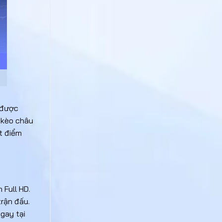
 được
, kèo châu
t điểm
 Full HD.
trận đấu.
gay tại