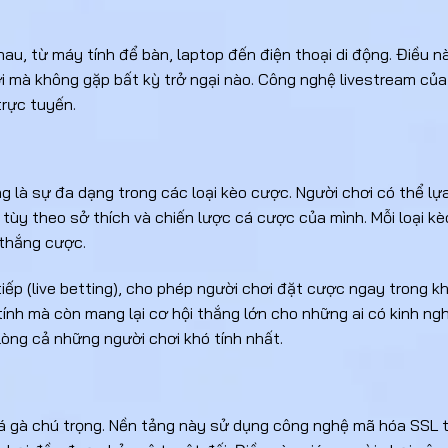
hau, từ máy tính để bàn, laptop đến điện thoại di động. Điều n
ơi mà không gặp bất kỳ trở ngại nào. Công nghệ livestream của
trực tuyến.
 là sự đa dạng trong các loại kèo cược. Người chơi có thể lự
 tùy theo sở thích và chiến lược cá cược của mình. Mỗi loại k
 thắng cược.
ếp (live betting), cho phép người chơi đặt cược ngay trong kh
tính mà còn mang lại cơ hội thắng lớn cho những ai có kinh ng
lòng cả những người chơi khó tính nhất.
á gà chú trọng. Nền tảng này sử dụng công nghệ mã hóa SSL ti